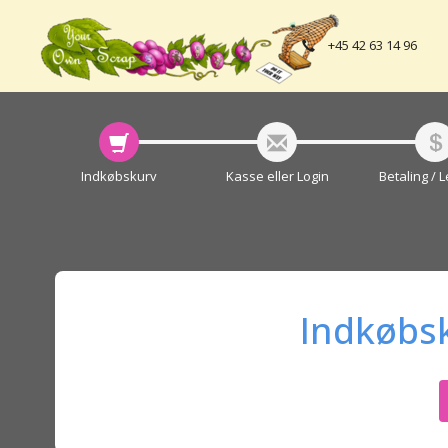
+45 42 63 14 96
Indkøbskurv
Kasse eller Login
Betaling / 
Indkøbs