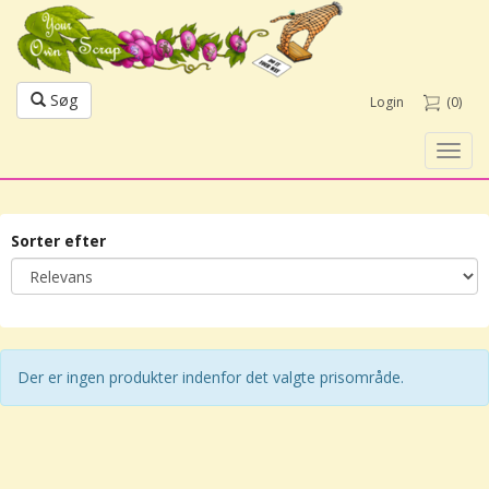
Søg
Login
(0)
Toggl
navig
Sorter efter
Der er ingen produkter indenfor det valgte prisområde.