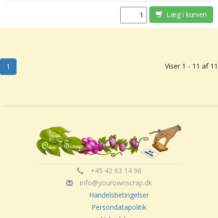
Læg i kurven
Viser 1 - 11 af 11
1
+45 42 63 14 96
info@yourownscrap.dk
Handelsbetingelser
Persondatapolitik