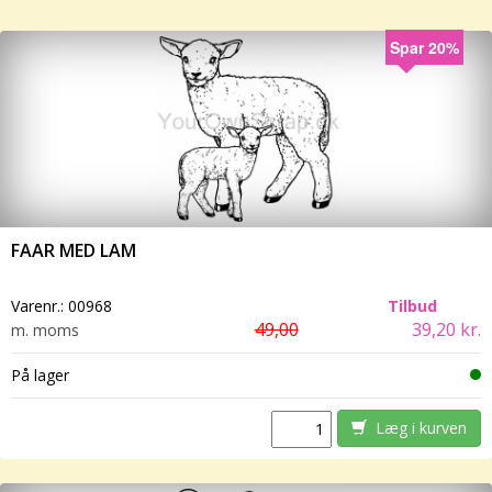
Spar 20%
FAAR MED LAM
Varenr.:
00968
Tilbud
49,00
39,20 kr.
m. moms
På lager
Læg i kurven