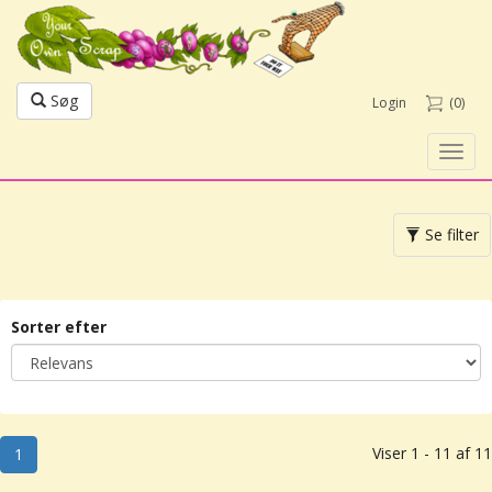
Søg
Login
(0)
Toggl
navig
Toggle
Se filter
navigation
Sorter efter
Viser 1 - 11 af 11
1