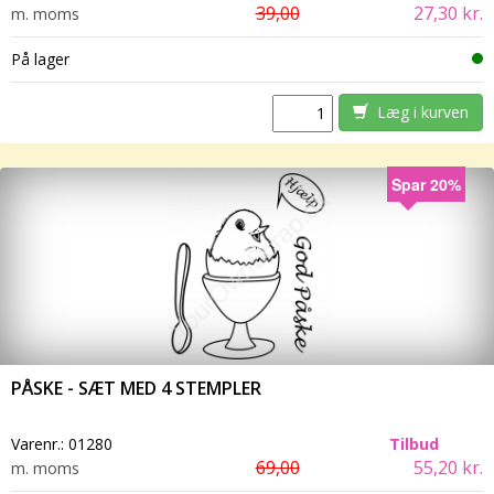
39,00
27,30 kr.
m. moms
På lager
Læg i kurven
Spar 20%
PÅSKE - SÆT MED 4 STEMPLER
Varenr.:
01280
Tilbud
69,00
55,20 kr.
m. moms