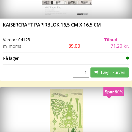
KAISERCRAFT PAPIRBLOK 16,5 CM X 16,5 CM
Varenr.:
04125
Tilbud
89,00
71,20 kr.
m. moms
På lager
Læg i kurven
Spar 50%