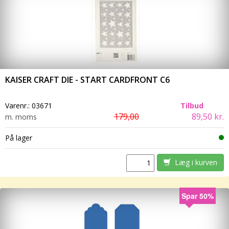
KAISER CRAFT DIE - START CARDFRONT C6
Varenr.:
03671
Tilbud
179,00
89,50 kr.
m. moms
På lager
Læg i kurven
Spar 50%