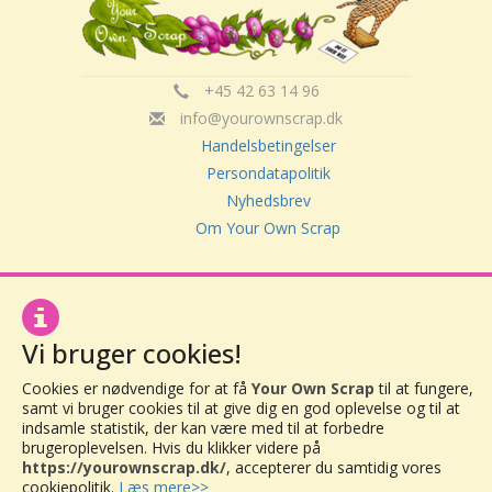
+45 42 63 14 96
info@yourownscrap.dk
Handelsbetingelser
Persondatapolitik
Nyhedsbrev
Om Your Own Scrap
Your Own Scrap
CVR: 30416082
Vi bruger cookies!
Vor Frue Hovedgade 20
4000 Roskilde
Cookies er nødvendige for at få
Your Own Scrap
til at fungere,
samt vi bruger cookies til at give dig en god oplevelse og til at
indsamle statistik, der kan være med til at forbedre
brugeroplevelsen. Hvis du klikker videre på
https://yourownscrap.dk/
, accepterer du samtidig vores
cookiepolitik.
Læs mere>>