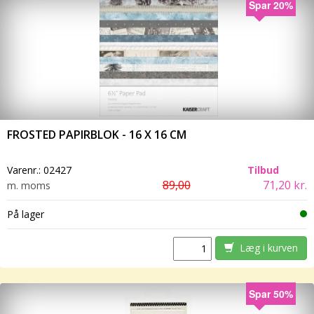
Spar 20%
FROSTED PAPIRBLOK - 16 X 16 CM
Varenr.:
02427
Tilbud
89,00
71,20 kr.
m. moms
På lager
Læg i kurven
Spar 50%