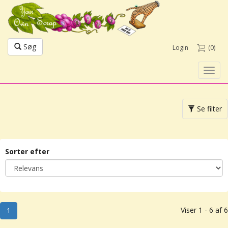
Søg
Login
(0)
Toggl
navig
Toggle
Se filter
navigation
Sorter efter
Viser 1 - 6 af 6
1