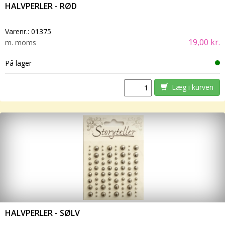
HALVPERLER - RØD
Varenr.:
01375
19,00 kr.
m. moms
På lager
Læg i kurven
HALVPERLER - SØLV