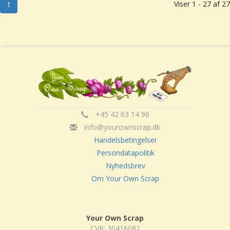
Viser 1 - 27 af 27
1
+45 42 63 14 96
info@yourownscrap.dk
Handelsbetingelser
Persondatapolitik
Nyhedsbrev
Om Your Own Scrap
Your Own Scrap
CVR: 30416082