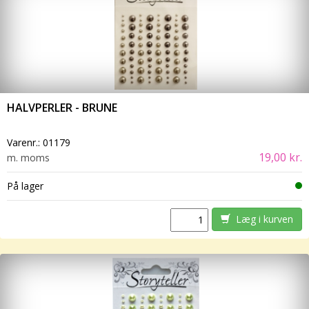
HALVPERLER - BRUNE
Varenr.:
01179
19,00 kr.
m. moms
På lager
Læg i kurven