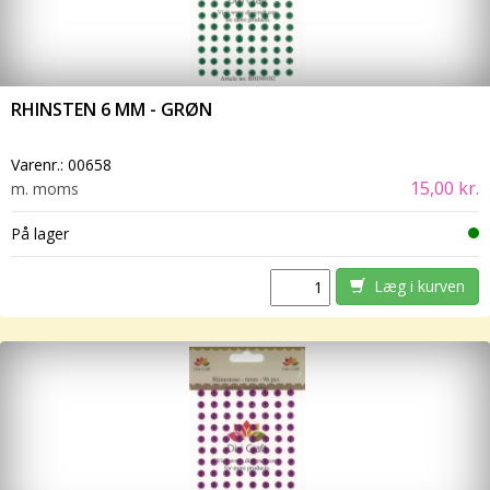
RHINSTEN 6 MM - GRØN
Varenr.:
00658
15,00 kr.
m. moms
På lager
Læg i kurven