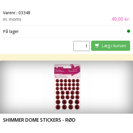
Varenr.:
03348
49,00 kr.
m. moms
På lager
Læg i kurven
SHIMMER DOME STICKERS - RØD