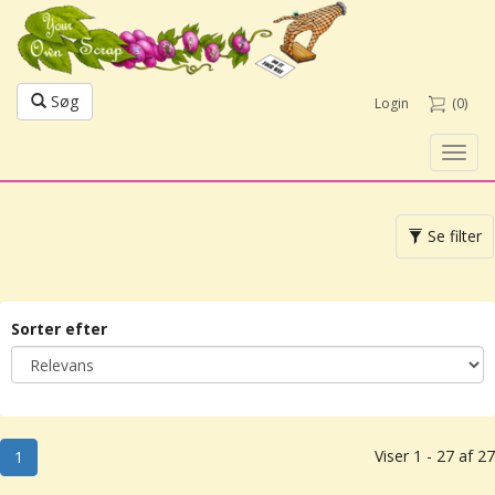
Søg
Login
(0)
Toggl
navig
Toggle
Se filter
navigation
Sorter efter
Viser 1 - 27 af 27
1