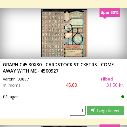
Spar 30%
GRAPHIC45 30X30 - CARDSTOCK STICKETRS - COME
AWAY WITH ME - 4500927
Varenr.:
03897
Tilbud
45,00
31,50 kr.
m. moms
På lager
Læg i kurven