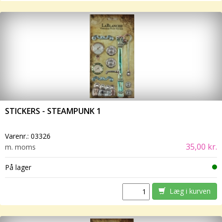
STICKERS - STEAMPUNK 1
Varenr.:
03326
35,00 kr.
m. moms
På lager
Læg i kurven