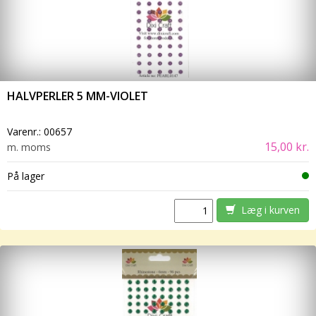
HALVPERLER 5 MM-VIOLET
Varenr.:
00657
15,00 kr.
m. moms
På lager
Læg i kurven