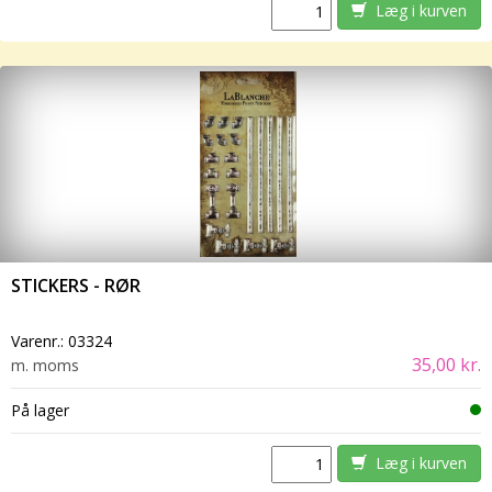
Læg i kurven
STICKERS - RØR
Varenr.:
03324
35,00 kr.
m. moms
På lager
Læg i kurven