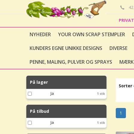
42 
PRIVA
NYHEDER
YOUR OWN SCRAP STEMPLER
KUNDERS EGNE UNIKKE DESIGNS
DIVERSE
PENNE, MALING, PULVER OG SPRAYS
MÆRK
På lager
Sorter 
Ja
1 stk
På tilbud
1
Ja
1 stk