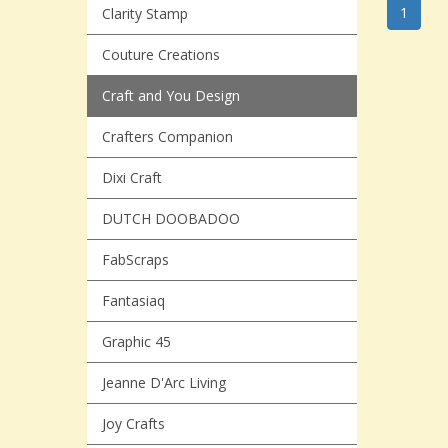
1
Clarity Stamp
Couture Creations
Craft and You Design
Crafters Companion
Dixi Craft
DUTCH DOOBADOO
FabScraps
Fantasiaq
Graphic 45
Jeanne D'Arc Living
Joy Crafts