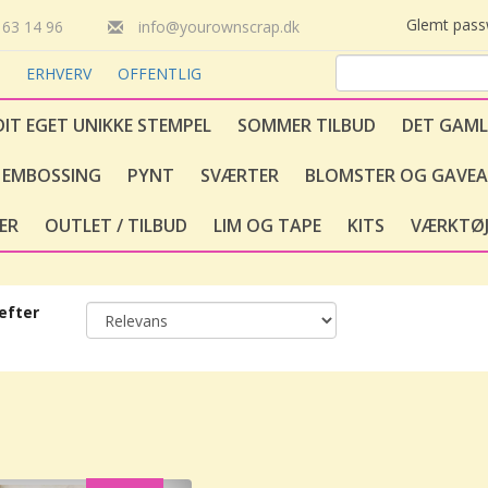
Glemt pas
63 14 96
info@yourownscrap.dk
T
ERHVERV
OFFENTLIG
DIT EGET UNIKKE STEMPEL
SOMMER TILBUD
DET GAML
EMBOSSING
PYNT
SVÆRTER
BLOMSTER OG GAVEA
ER
OUTLET / TILBUD
LIM OG TAPE
KITS
VÆRKTØJ
efter