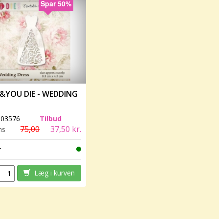
Spar 50%
&YOU DIE - WEDDING
:
03576
Tilbud
75,00
37,50 kr.
ms
r
Læg i kurven