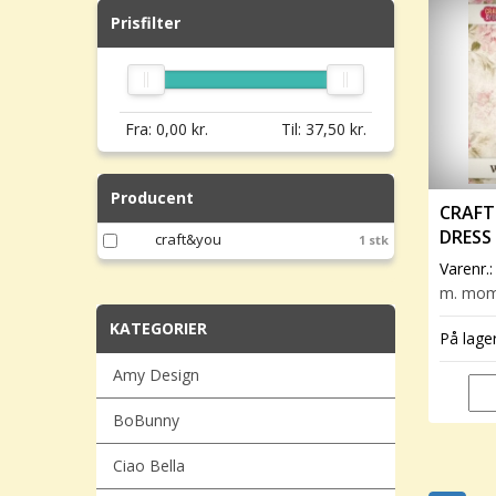
Prisfilter
Fra:
0,00
kr.
Til:
37,50
kr.
Producent
CRAFT
DRESS
craft&you
1 stk
Varenr.
m. mo
KATEGORIER
På lage
Amy Design
BoBunny
Ciao Bella