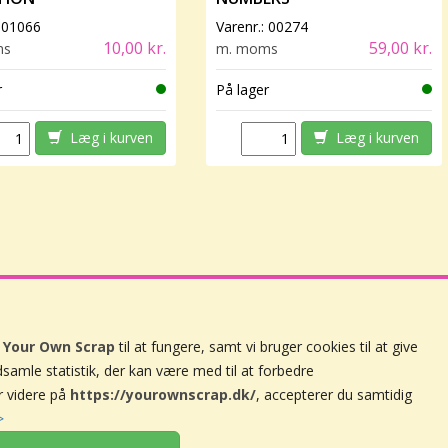
:
01066
Varenr.:
00274
10,00 kr.
59,00 kr.
ms
m. moms
r
På lager
Læg i kurven
Læg i kurven
å
Your Own Scrap
til at fungere, samt vi bruger cookies til at give
ndsamle statistik, der kan være med til at forbedre
Handelsbetingelser
r videre på
https://yourownscrap.dk/
, accepterer du samtidig
Persondatapolitik
>
Nyhedsbrev