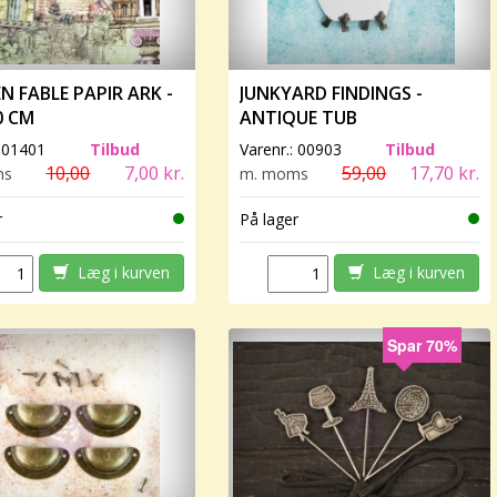
N FABLE PAPIR ARK -
JUNKYARD FINDINGS -
0 CM
ANTIQUE TUB
:
01401
Tilbud
Varenr.:
00903
Tilbud
10,00
7,00 kr.
59,00
17,70 kr.
ms
m. moms
r
På lager
Læg i kurven
Læg i kurven
Spar 70%