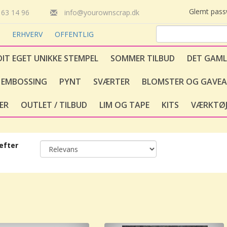
Glemt pas
63 14 96
info@yourownscrap.dk
T
ERHVERV
OFFENTLIG
DIT EGET UNIKKE STEMPEL
SOMMER TILBUD
DET GAML
EMBOSSING
PYNT
SVÆRTER
BLOMSTER OG GAVEA
ER
OUTLET / TILBUD
LIM OG TAPE
KITS
VÆRKTØJ
efter