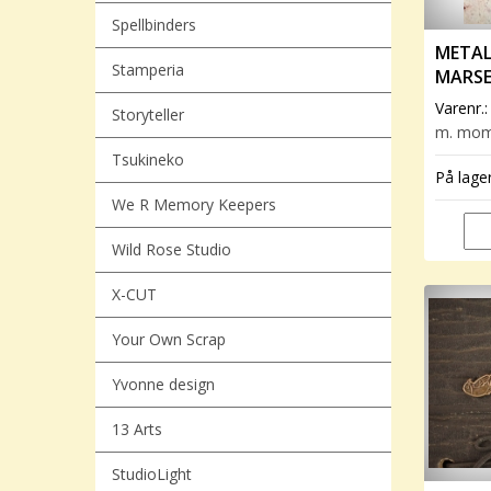
Spellbinders
METAL
Stamperia
MARSE
Varenr.
Storyteller
m. mo
Tsukineko
På lage
We R Memory Keepers
Wild Rose Studio
X-CUT
Your Own Scrap
Yvonne design
13 Arts
StudioLight