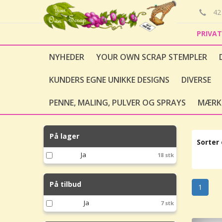
42 
PRIVA
NYHEDER
YOUR OWN SCRAP STEMPLER
KUNDERS EGNE UNIKKE DESIGNS
DIVERSE
PENNE, MALING, PULVER OG SPRAYS
MÆRK
På lager
Sorter 
Ja
18 stk
På tilbud
1
Ja
7 stk