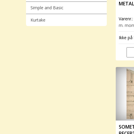
METAL
Simple and Basic
Varenr.
Kurtake
m. mo
Ikke på 
SOMET
RECEP