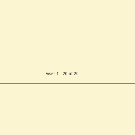
Viser 1 - 20 af 20
Your Own Scrap
CVR: 30416082
Vor Frue Hovedgade 20
4000 Roskilde