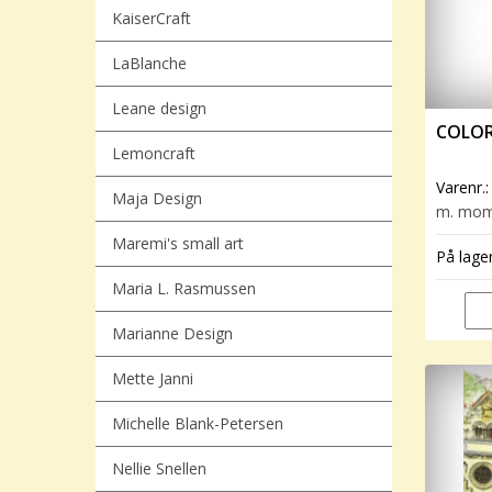
KaiserCraft
LaBlanche
Leane design
COLOR
Lemoncraft
Varenr.
Maja Design
m. mo
Maremi's small art
På lage
Maria L. Rasmussen
Marianne Design
Mette Janni
Michelle Blank-Petersen
Nellie Snellen