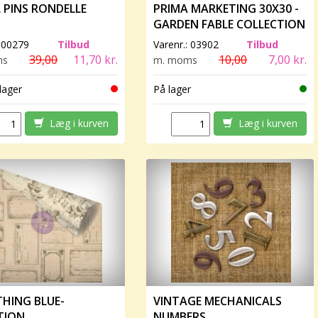
 PINS RONDELLE
PRIMA MARKETING 30X30 -
GARDEN FABLE COLLECTION
- BIRDHOUSE
:
00279
Tilbud
Varenr.:
03902
Tilbud
39,00
11,70 kr.
10,00
7,00 kr.
ms
m. moms
lager
På lager
Læg i kurven
Læg i kurven
HING BLUE-
VINTAGE MECHANICALS
TION
NUMBERS