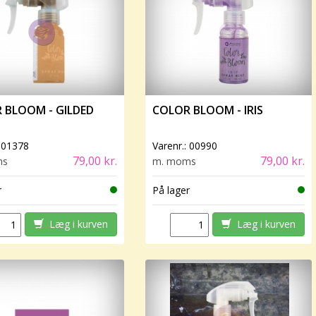
 BLOOM - GILDED
COLOR BLOOM - IRIS
:
01378
Varenr.:
00990
79,00 kr.
79,00 kr.
ms
m. moms
r
På lager
Læg i kurven
Læg i kurven