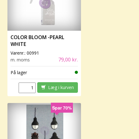
COLOR BLOOM -PEARL
WHITE
Varenr.:
00991
79,00 kr.
m. moms
På lager
Læg i kurven
Spar 70%