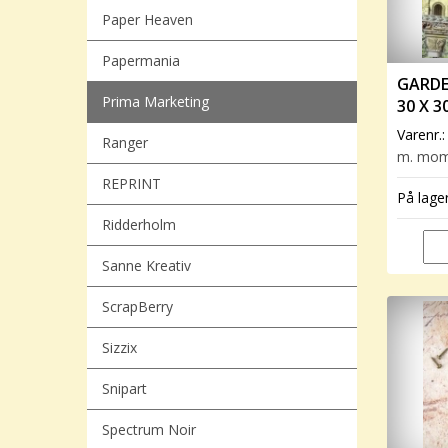
Paper Heaven
Papermania
GARDE
Prima Marketing
30 X 3
Varenr.
Ranger
m. mo
REPRINT
På lage
Ridderholm
Sanne Kreativ
ScrapBerry
Sizzix
Snipart
Spectrum Noir