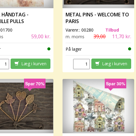
 HÅNDTAG -
METAL PINS - WELCOME TO
ILLE PULLS
PARIS
:
01700
Varenr.:
00280
Tilbud
59,00 kr.
39,00
11,70 kr.
ms
m. moms
r
På lager
Læg i kurven
Læg i kurven
Spar 70%
Spar 30%