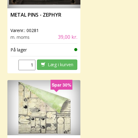
METAL PINS - ZEPHYR
Varenr.:
00281
39,00 kr.
m. moms
På lager
Læg i kurven
Spar 30%