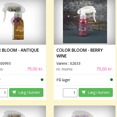
 BLOOM - ANTIQUE
COLOR BLOOM - BERRY
WINE
:
00993
Varenr.:
02633
79,00 kr.
79,00 kr.
ms
m. moms
r
På lager
Læg i kurven
Læg i kurven