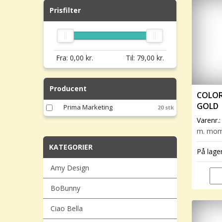
Prisfilter
Fra:
0,00
kr.
Til:
79,00
kr.
Producent
COLOR
GOLD
Prima Marketing
20 stk
Varenr.
m. mo
KATEGORIER
På lage
Amy Design
BoBunny
Ciao Bella