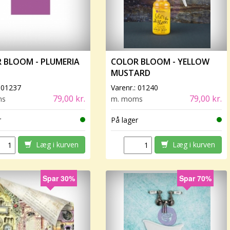
 BLOOM - PLUMERIA
COLOR BLOOM - YELLOW
MUSTARD
:
01237
Varenr.:
01240
79,00 kr.
79,00 kr.
ms
m. moms
r
På lager
Læg i kurven
Læg i kurven
Spar 30%
Spar 70%