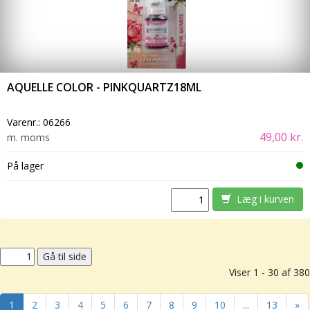
AQUELLE COLOR - PINKQUARTZ18ML
Varenr.:
06266
49,00 kr.
m. moms
På lager
Læg i kurven
Viser 1 - 30 af 380
1
2
3
4
5
6
7
8
9
10
...
13
»