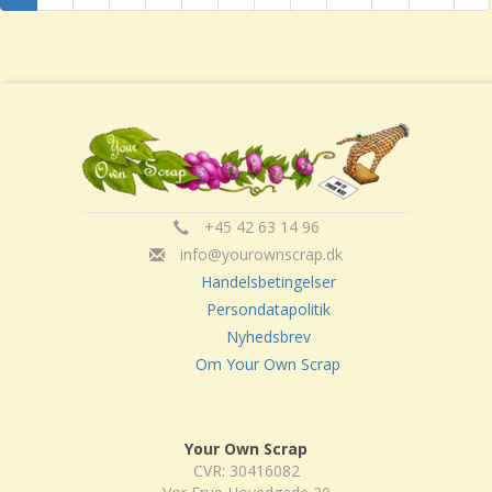
+45 42 63 14 96
info@yourownscrap.dk
Handelsbetingelser
Persondatapolitik
Nyhedsbrev
Om Your Own Scrap
Your Own Scrap
CVR: 30416082