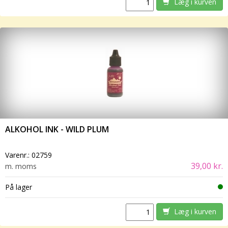
Læg i kurven
ALKOHOL INK - WILD PLUM
Varenr.:
02759
39,00 kr.
m. moms
På lager
Læg i kurven