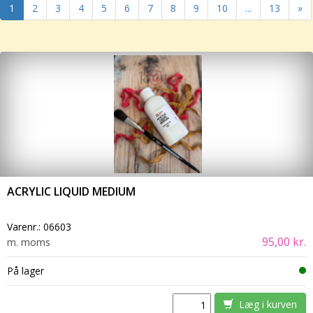
1
2
3
4
5
6
7
8
9
10
...
13
»
ACRYLIC LIQUID MEDIUM
Varenr.:
06603
95,00 kr.
m. moms
På lager
Læg i kurven