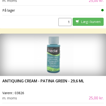
25,00 kr.
m. moms
På lager
Læg i kurven
ANTIQUING CREAM - PATINA GREEN - 29,6 ML
Varenr.:
03826
25,00 kr.
m. moms