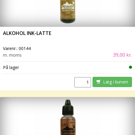
ALKOHOL INK-LATTE
Varenr.:
00144
39,00 kr.
m. moms
På lager
Læg i kurven