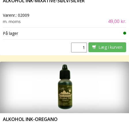
ALKOHOL INK-MIXATIVE-SØLV/SILVER
Varenr.:
02009
49,00 kr.
m. moms
På lager
Læg i kurven
ALKOHOL INK-OREGANO