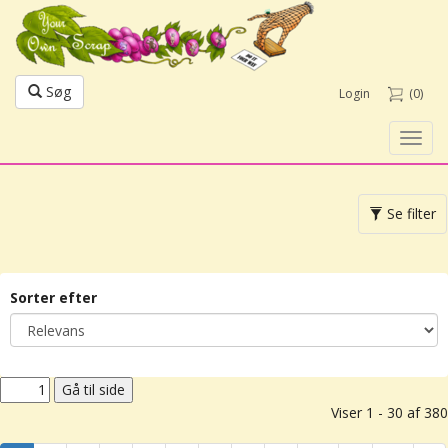
Søg
Login
(0)
Toggl
navig
Toggle
Se filter
navigation
Sorter efter
Viser 1 - 30 af 380