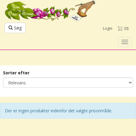
Søg
Login
(0)
Toggl
navig
Sorter efter
Der er ingen produkter indenfor det valgte prisområde.