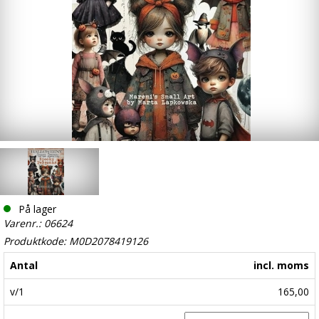
På lager
Varenr.: 06624
Produktkode: M0D2078419126
Antal
incl. moms
v/1
165,00