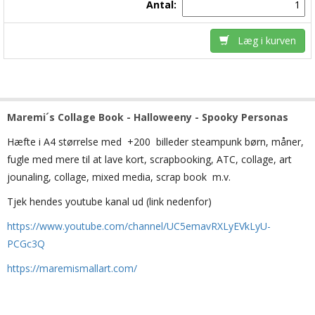
Antal:
Læg i kurven
Maremi´s Collage Book - Halloweeny - Spooky Personas
Hæfte i A4 størrelse med +200 billeder steampunk børn, måner,
fugle med mere til at lave kort, scrapbooking, ATC, collage, art
jounaling, collage, mixed media, scrap book m.v.
Tjek hendes youtube kanal ud (link nedenfor)
https://www.youtube.com/channel/UC5emavRXLyEVkLyU-
PCGc3Q
https://maremismallart.com/