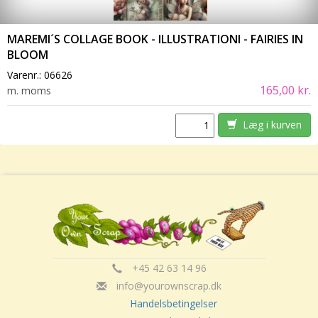
MAREMI´S COLLAGE BOOK - ILLUSTRATIONI - FAIRIES IN
BLOOM
Varenr.:
06626
165,00 kr.
m. moms
Læg i kurven
+45 42 63 14 96
info@yourownscrap.dk
Handelsbetingelser