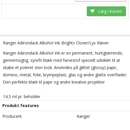
Læg i kurven
Ranger Adirondack Alkohol Ink-Brights Clover/Lys Kløver
Ranger
Adirondack
Alkohol
Ink
er en permanent
,
hurtigtørrende
,
gennemsigtig
, syrefri
blæk med farvestof
specielt udviklet til at
skabe et
poleret sten
look.
Anvendes
på glittet (glossy)
papir
,
domino
, metal,
folie
,
krympeplast
, glas og
andre glatte
overflader.
Den perfekte
blæk til
papir og
andre kreative projekter
14,5 ml pr. beholder
Produkt features
Producent
Ranger