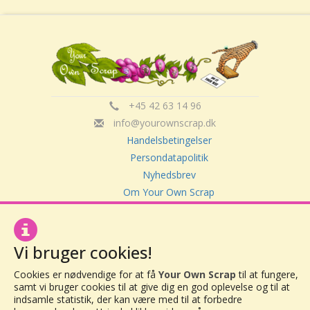
+45 42 63 14 96
info@yourownscrap.dk
Handelsbetingelser
Persondatapolitik
Nyhedsbrev
Om Your Own Scrap
Your Own Scrap
Vi bruger cookies!
CVR: 30416082
Vor Frue Hovedgade 20
Cookies er nødvendige for at få
Your Own Scrap
til at fungere,
samt vi bruger cookies til at give dig en god oplevelse og til at
4000 Roskilde
indsamle statistik, der kan være med til at forbedre