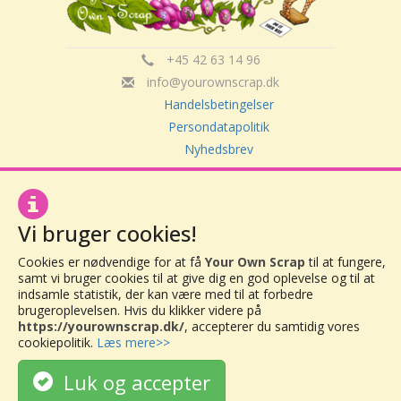
+45 42 63 14 96
info@yourownscrap.dk
Handelsbetingelser
Persondatapolitik
Nyhedsbrev
Om Your Own Scrap
Vi bruger cookies!
Your Own Scrap
CVR: 30416082
Cookies er nødvendige for at få
Your Own Scrap
til at fungere,
Vor Frue Hovedgade 20
samt vi bruger cookies til at give dig en god oplevelse og til at
indsamle statistik, der kan være med til at forbedre
4000 Roskilde
brugeroplevelsen. Hvis du klikker videre på
https://yourownscrap.dk/
, accepterer du samtidig vores
cookiepolitik.
Læs mere>>
Luk og accepter