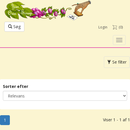
Søg
Login
(0)
Toggl
navig
Toggle
Se filter
navigation
Sorter efter
Viser 1 - 1 af 1
1