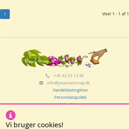
Viser 1 - 1 af 1
1
+45 42 63 14 96
info@yourownscrap.dk
Handelsbetingelser
Persondatapolitik
Nyhedsbrev
Om Your Own Scrap
Vi bruger cookies!