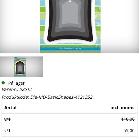
På lager
Varenr.: 02512
Produktkode: Die-MD-BasicShapes-4121352
Antal
incl. moms
v/1
110,00
v/1
55,00