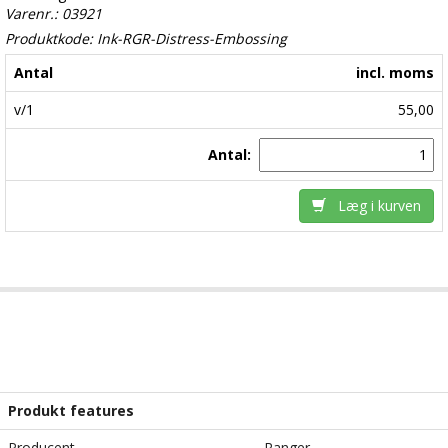
Varenr.: 03921
Produktkode: Ink-RGR-Distress-Embossing
Antal
incl. moms
v/1
55,00
Antal:
Læg i kurven
Produkt features
Producent
Ranger