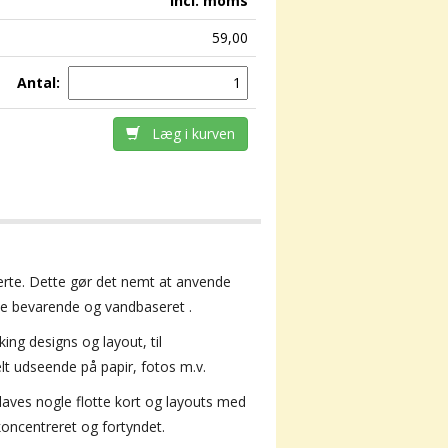
incl. moms
59,00
Antal:
Læg i kurven
rte
.
Dette gør det nemt at anvende
ve
bevarende og
vandbaseret
.
ing designs og layout, til
elt
udseende
på papir
, fotos m.v.
 laves nogle flotte kort og layouts med
oncentreret og fortyndet.