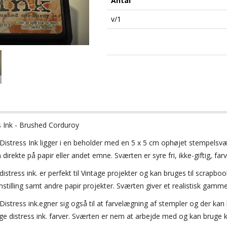
Antal
v/1
s Ink - Brushed Corduroy
Distress
Ink
ligger i en
beholder med en
5 x 5 cm
ophøjet
stempelsvæ
 direkte på papir eller andet emne. Sværten
er
syre
fri,
ikke-giftig,
far
distress ink.
er perfekt til
Vintage projekter og kan bruges til
scrapbook
stilling samt andre papir projekter
.
Sværten giver
et
realistisk gamm
Distress ink.egner sig også til at farvelægning af stempler og der kan
e distress ink. farver. Sværten er nem at arbejde med og kan bruge k