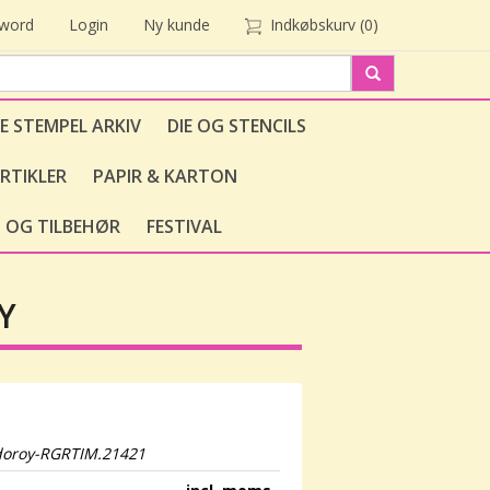
sword
Login
Ny kunde
Indkøbskurv
(0)
E STEMPEL ARKIV
DIE OG STENCILS
RTIKLER
PAPIR & KARTON
 OG TILBEHØR
FESTIVAL
Y
doroy-RGRTIM.21421