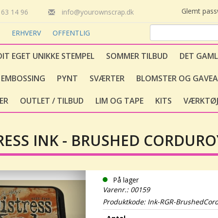
Glemt pas
63 14 96
info@yourownscrap.dk
T
ERHVERV
OFFENTLIG
DIT EGET UNIKKE STEMPEL
SOMMER TILBUD
DET GAML
EMBOSSING
PYNT
SVÆRTER
BLOMSTER OG GAVEA
ER
OUTLET / TILBUD
LIM OG TAPE
KITS
VÆRKTØJ
RESS INK - BRUSHED CORDURO
På lager
Varenr.: 00159
Produktkode: Ink-RGR-BrushedCor