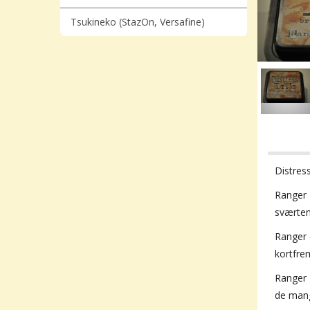
Tsukineko (StazOn, Versafine)
Distres
Ranger
sværten
Ranger 
kortfrem
Ranger 
de mang