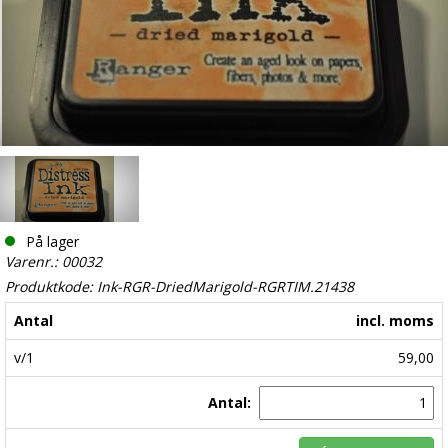
På lager
Varenr.: 00032
Produktkode: Ink-RGR-DriedMarigold-RGRTIM.21438
Antal
incl. moms
v/1
59,00
Antal: