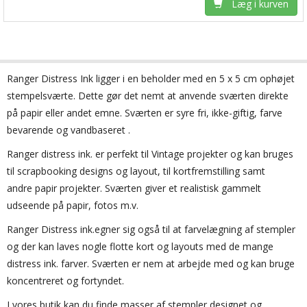
Læg i kurven
Ranger
Distress
Ink
ligger i en
beholder med en
5 x 5 cm
ophøjet
stempelsværte
.
Dette gør det nemt at anvende sværten direkte
på papir eller andet emne. Sværten
er
syre
fri,
ikke-giftig,
farve
bevarende og
vandbaseret
.
Ranger distress ink.
er perfekt til
Vintage projekter og kan bruges
til
scrapbooking designs og layout, til kortfremstilling samt
andre papir projekter
.
Sværten giver
et
realistisk gammelt
udseende
på papir
, fotos m.v.
Ranger Distress ink.egner sig også til at farvelægning af stempler
og der kan laves nogle flotte kort og layouts med de mange
distress ink. farver. Sværten er nem at arbejde med og kan bruge
koncentreret og fortyndet.
I vores butik kan du finde masser af stempler designet og