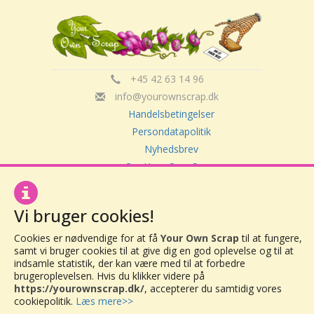
+45 42 63 14 96
info@yourownscrap.dk
Handelsbetingelser
Persondatapolitik
Nyhedsbrev
Om Your Own Scrap
Vi bruger cookies!
Your Own Scrap
CVR: 30416082
Cookies er nødvendige for at få
Your Own Scrap
til at fungere,
Vor Frue Hovedgade 20
samt vi bruger cookies til at give dig en god oplevelse og til at
4000 Roskilde
indsamle statistik, der kan være med til at forbedre
brugeroplevelsen. Hvis du klikker videre på
https://yourownscrap.dk/
, accepterer du samtidig vores
cookiepolitik.
Læs mere>>