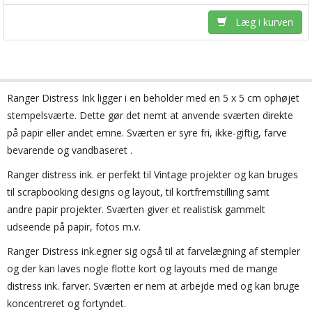
Læg i kurven
Ranger
Distress
Ink
ligger i en
beholder med en
5 x 5 cm
ophøjet
stempelsværte
.
Dette gør det nemt at anvende sværten direkte
på papir eller andet emne. Sværten
er
syre
fri,
ikke-giftig,
farve
bevarende og
vandbaseret
.
Ranger distress ink.
er perfekt til
Vintage projekter og kan bruges
til
scrapbooking designs og layout, til kortfremstilling samt
andre papir projekter
.
Sværten giver
et
realistisk gammelt
udseende
på papir
, fotos m.v.
Ranger Distress ink.egner sig også til at farvelægning af stempler
og der kan laves nogle flotte kort og layouts med de mange
distress ink. farver. Sværten er nem at arbejde med og kan bruge
koncentreret og fortyndet.