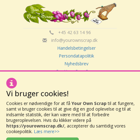
+45 42 63 14 96
info@yourownscrap.dk
Handelsbetingelser
Persondatapolitik
Nyhedsbrev
Om Your Own Scrap
Vi bruger cookies!
Your Own Scrap
CVR: 30416082
Cookies er nødvendige for at få
Your Own Scrap
til at fungere,
Vor Frue Hovedgade 20
samt vi bruger cookies til at give dig en god oplevelse og til at
4000 Roskilde
indsamle statistik, der kan være med til at forbedre
brugeroplevelsen. Hvis du klikker videre på
https://yourownscrap.dk/
, accepterer du samtidig vores
cookiepolitik.
Læs mere>>