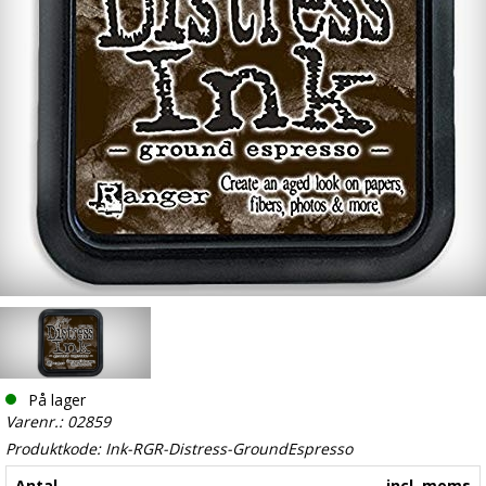
På lager
Varenr.: 02859
Produktkode: Ink-RGR-Distress-GroundEspresso
Antal
incl. moms