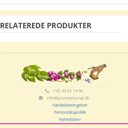
RELATEREDE PRODUKTER
+45 42 63 14 96
info@yourownscrap.dk
Handelsbetingelser
Persondatapolitik
Nyhedsbrev
Om Your Own Scrap