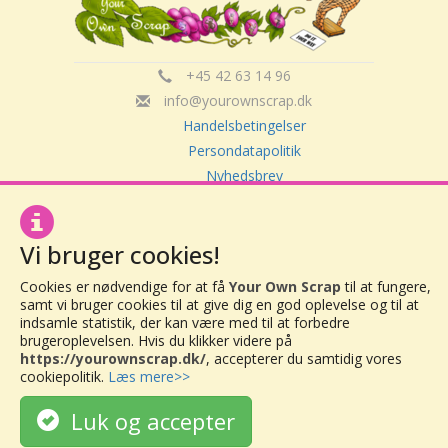
+45 42 63 14 96
info@yourownscrap.dk
Handelsbetingelser
Persondatapolitik
Nyhedsbrev
Om Your Own Scrap
Vi bruger cookies!
Your Own Scrap
Cookies er nødvendige for at få
Your Own Scrap
til at fungere,
CVR: 30416082
samt vi bruger cookies til at give dig en god oplevelse og til at
Vor Frue Hovedgade 20
indsamle statistik, der kan være med til at forbedre
4000 Roskilde
brugeroplevelsen. Hvis du klikker videre på
https://yourownscrap.dk/
, accepterer du samtidig vores
cookiepolitik.
Læs mere>>
Luk og accepter