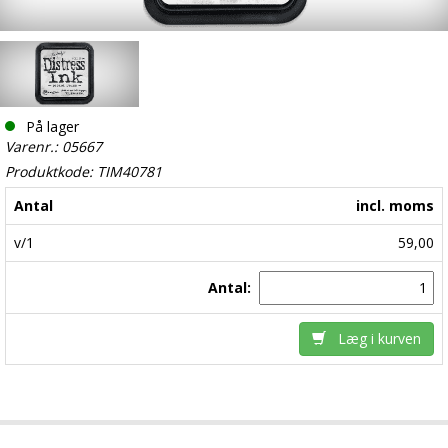
På lager
Varenr.: 05667
Produktkode: TIM40781
Antal
incl. moms
v/1
59,00
Antal:
Læg i kurven