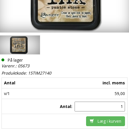
På lager
Varenr.: 05673
Produktkode: 15TIM27140
Antal
incl. moms
v/1
59,00
Antal:
Læg i kurven