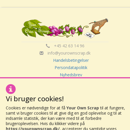
+45 42 63 14 96
info@yourownscrap.dk
Handelsbetingelser
Persondatapolitik
Nyhedsbrev
Om Your Own Scrap
Vi bruger cookies!
Your Own Scrap
Cookies er nødvendige for at få
Your Own Scrap
til at fungere,
CVR: 30416082
samt vi bruger cookies til at give dig en god oplevelse og til at
Vor Frue Hovedgade 20
indsamle statistik, der kan være med til at forbedre
4000 Roskilde
brugeroplevelsen. Hvis du klikker videre på
https://yourownscrap.dk/
, accepterer du samtidig vores