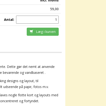
incl. moms
59,00
Antal:
Læg i kurven
rte
.
Dette gør det nemt at anvende
ve
bevarende og
vandbaseret
.
ing designs og layout, til
elt
udseende
på papir
, fotos m.v.
 laves nogle flotte kort og layouts med
oncentreret og fortyndet.