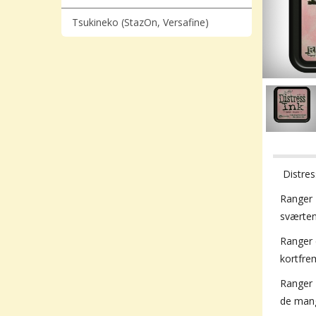
Tsukineko (StazOn, Versafine)
Distres
Ranger
sværten
Ranger 
kortfrem
Ranger 
de mang