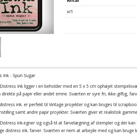
Antal
v/1
s Ink - Spun Sugar
Distress
Ink
ligger i en
beholder med en
5 x 5 cm
ophøjet
stempelsvæ
 direkte på papir eller andet emne. Sværten
er
syre
fri,
ikke-giftig,
far
distress ink.
er perfekt til
Vintage projekter og kan bruges til
scrapbook
stilling samt andre papir projekter
.
Sværten giver
et
realistisk gamm
Distress ink.egner sig også til at farvelægning af stempler og der kan
e distress ink. farver. Sværten er nem at arbejde med og kan bruge k