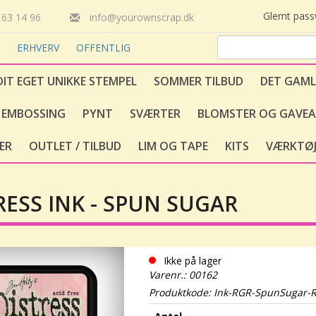
Glemt pas
63 14 96
info@yourownscrap.dk
T
ERHVERV
OFFENTLIG
DIT EGET UNIKKE STEMPEL
SOMMER TILBUD
DET GAML
EMBOSSING
PYNT
SVÆRTER
BLOMSTER OG GAVEA
ER
OUTLET / TILBUD
LIM OG TAPE
KITS
VÆRKTØJ
RESS INK - SPUN SUGAR
Ikke på lager
Varenr.: 00162
Produktkode: Ink-RGR-SpunSugar-