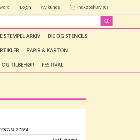
sword
Login
Ny kunde
Indkøbskurv
(0)
E STEMPEL ARKIV
DIE OG STENCILS
RTIKLER
PAPIR & KARTON
 OG TILBEHØR
FESTIVAL
RGRTIM.27164