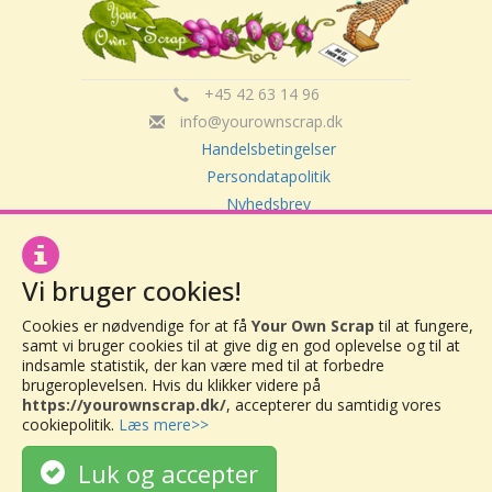
+45 42 63 14 96
info@yourownscrap.dk
Handelsbetingelser
Persondatapolitik
Nyhedsbrev
Om Your Own Scrap
Vi bruger cookies!
Your Own Scrap
Cookies er nødvendige for at få
Your Own Scrap
til at fungere,
CVR: 30416082
samt vi bruger cookies til at give dig en god oplevelse og til at
Vor Frue Hovedgade 20
indsamle statistik, der kan være med til at forbedre
4000 Roskilde
brugeroplevelsen. Hvis du klikker videre på
https://yourownscrap.dk/
, accepterer du samtidig vores
cookiepolitik.
Læs mere>>
Luk og accepter