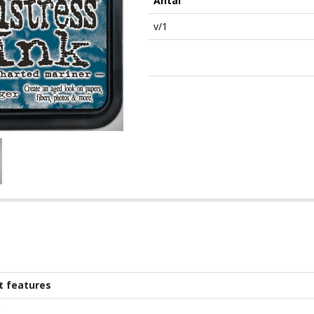
Antal
v/1
t features