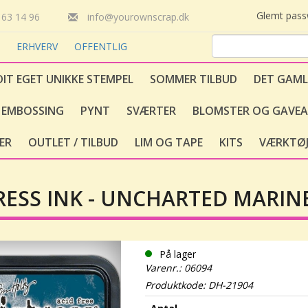
Glemt pas
63 14 96
info@yourownscrap.dk
T
ERHVERV
OFFENTLIG
DIT EGET UNIKKE STEMPEL
SOMMER TILBUD
DET GAML
EMBOSSING
PYNT
SVÆRTER
BLOMSTER OG GAVEA
ER
OUTLET / TILBUD
LIM OG TAPE
KITS
VÆRKTØJ
RESS INK - UNCHARTED MARIN
På lager
Varenr.: 06094
Produktkode: DH-21904