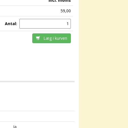
incl. moms
59,00
Antal:
Læg i kurven
Ja