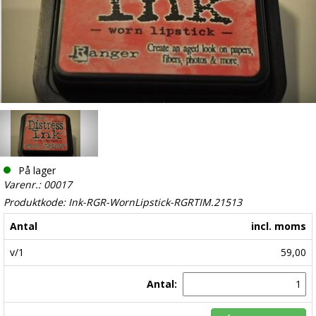
På lager
Varenr.: 00017
Produktkode: Ink-RGR-WornLipstick-RGRTIM.21513
Antal
incl. moms
v/1
59,00
Antal: