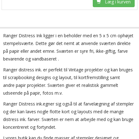
Læg i kurven
Ranger
Distress
Ink
ligger i en
beholder med en
5 x 5 cm
ophøjet
stempelsværte
.
Dette gør det nemt at anvende sværten direkte
på papir eller andet emne. Sværten
er
syre
fri,
ikke-giftig,
farve
bevarende og
vandbaseret
.
Ranger distress ink.
er perfekt til
Vintage projekter og kan bruges
til
scrapbooking designs og layout, til kortfremstilling samt
andre papir projekter
.
Sværten giver
et
realistisk gammelt
udseende
på papir
, fotos m.v.
Ranger Distress ink.egner sig også til at farvelægning af stempler
og der kan laves nogle flotte kort og layouts med de mange
distress ink. farver. Sværten er nem at arbejde med og kan bruge
koncentreret og fortyndet.
I vores butik kan du finde masser af stempler designet og