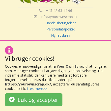
+45 42 63 14 96
info@yourownscrap.dk
Handelsbetingelser
Persondatapolitik
Nyhedsbrev
Om Your Own Scrap
Vi bruger cookies!
Your Own Scrap
CVR: 30416082
Cookies er nødvendige for at få
Your Own Scrap
til at fungere,
Vor Frue Hovedgade 20
samt vi bruger cookies til at give dig en god oplevelse og til at
indsamle statistik, der kan være med til at forbedre
4000 Roskilde
brugeroplevelsen. Hvis du klikker videre på
https://yourownscrap.dk/
, accepterer du samtidig vores
cookiepolitik.
Læs mere>>
Luk og accepter