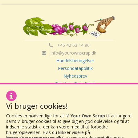
+45 42 63 14 96
info@yourownscrap.dk
Handelsbetingelser
Persondatapolitik
Nyhedsbrev
Om Your Own Scrap
Vi bruger cookies!
Your Own Scrap
CVR: 30416082
Cookies er nødvendige for at få
Your Own Scrap
til at fungere,
Vor Frue Hovedgade 20
samt vi bruger cookies til at give dig en god oplevelse og til at
4000 Roskilde
indsamle statistik, der kan være med til at forbedre
brugeroplevelsen. Hvis du klikker videre på
https://yourownscrap.dk/
, accepterer du samtidig vores