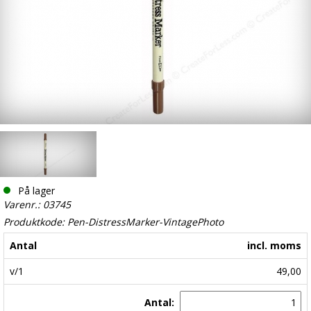
På lager
Varenr.: 03745
Produktkode: Pen-DistressMarker-VintagePhoto
Antal
incl. moms
v/1
49,00
Antal: