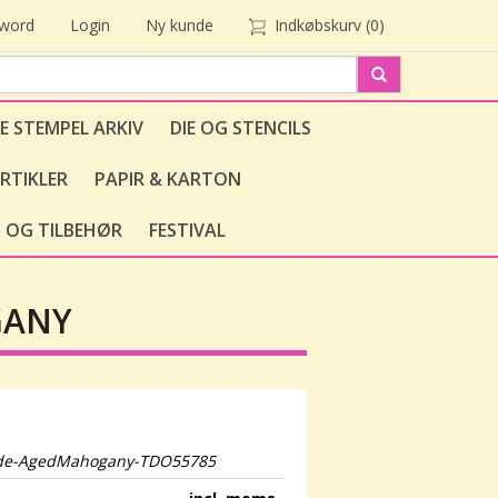
sword
Login
Ny kunde
Indkøbskurv
(0)
E STEMPEL ARKIV
DIE OG STENCILS
RTIKLER
PAPIR & KARTON
 OG TILBEHØR
FESTIVAL
GANY
xide-AgedMahogany-TDO55785