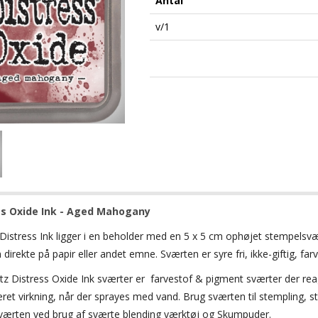
Antal
v/1
ss Oxide Ink - Aged Mahogany
Distress
Ink
ligger i en
beholder med en
5 x 5 cm
ophøjet
stempelsvæ
 direkte på papir eller andet emne. Sværten
er
syre
fri,
ikke-giftig,
far
tz Distress Oxide Ink sværter er farvestof & pigment sværter der r
ret virkning, når der sprayes med vand. Brug sværten til stempling, ste
værten ved brug af sværte blending værktøj og Skumpuder.