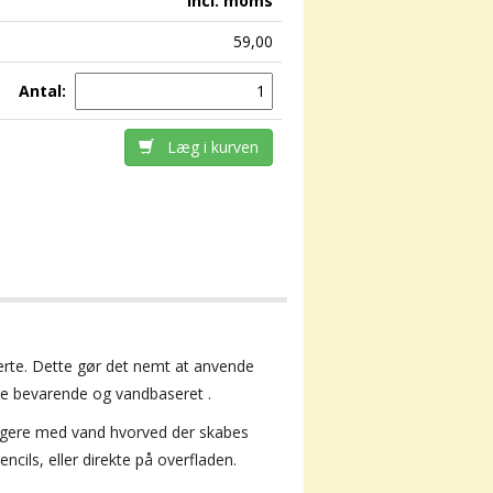
incl. moms
59,00
Antal:
Læg i kurven
rte
.
Dette gør det nemt at anvende
ve
bevarende og
vandbaseret
.
eagere med vand hvorved der skabes
ncils, eller direkte på overfladen.