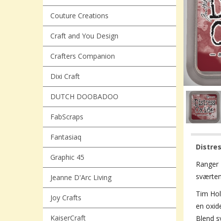
Couture Creations
Craft and You Design
Crafters Companion
Dixi Craft
DUTCH DOOBADOO
FabScraps
Fantasiaq
Distre
Graphic 45
Ranger
sværten
Jeanne D'Arc Living
Tim Hol
Joy Crafts
en oxide
KaiserCraft
Blend s