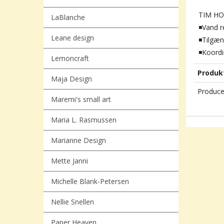
TIM HOL
LaBlanche
◾Vand r
Leane design
◾Tilgæn
◾Koordi
Lemoncraft
Produk
Maja Design
Produce
Maremi's small art
Maria L. Rasmussen
Marianne Design
Mette Janni
Michelle Blank-Petersen
Nellie Snellen
Paper Heaven