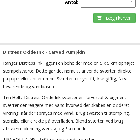
Antal:
Læg i kurven
Distress Oxide Ink - Carved Pumpkin
Ranger
Distress
Ink
ligger i en
beholder med en
5 x 5 cm
ophøjet
stempelsværte
.
Dette gør det nemt at anvende sværten direkte
på papir eller andet emne. Sværten
er
syre
fri,
ikke-giftig,
farve
bevarende og
vandbaseret
.
Tim Holtz Distress Oxide Ink sværter er farvestof & pigment
sværter der reagere med vand hvorved der skabes en oxideret
virkning, når der sprayes med vand. Brug sværten til stempling,
stencils, eller direkte på overfladen. Blend sværten ved brug
af sværte blending værktøj og Skumpuder.
TIM HOLTZ DISTRESS distress oxide sværter