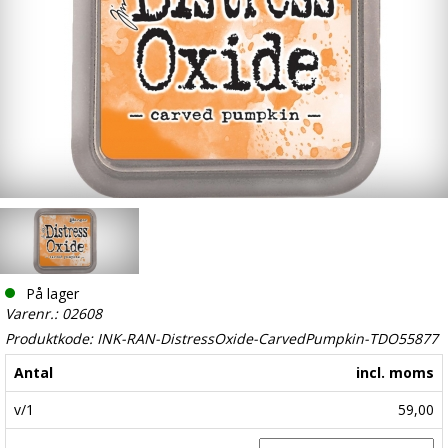
På lager
Varenr.: 02608
Produktkode: INK-RAN-DistressOxide-CarvedPumpkin-TDO55877
Antal
incl. moms
v/1
59,00