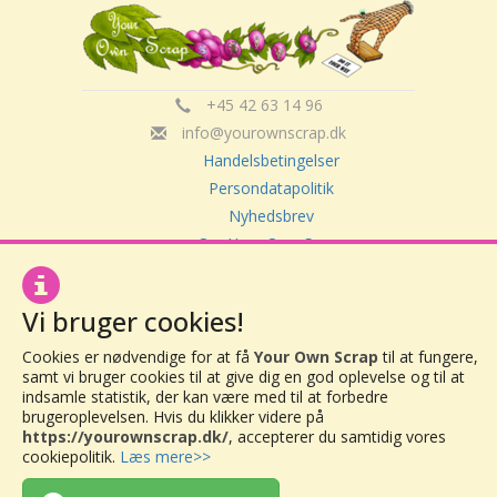
+45 42 63 14 96
info@yourownscrap.dk
Handelsbetingelser
Persondatapolitik
Nyhedsbrev
Om Your Own Scrap
Vi bruger cookies!
Your Own Scrap
CVR: 30416082
Cookies er nødvendige for at få
Your Own Scrap
til at fungere,
Vor Frue Hovedgade 20
samt vi bruger cookies til at give dig en god oplevelse og til at
4000 Roskilde
indsamle statistik, der kan være med til at forbedre
brugeroplevelsen. Hvis du klikker videre på
https://yourownscrap.dk/
, accepterer du samtidig vores
cookiepolitik.
Læs mere>>