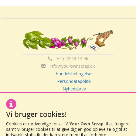
+45 42 63 14 96
info@yourownscrap.dk
Handelsbetingelser
Persondatapolitik
Nyhedsbrev
Om Your Own Scrap
Vi bruger cookies!
Your Own Scrap
Cookies er nødvendige for at få
Your Own Scrap
til at fungere,
CVR: 30416082
samt vi bruger cookies til at give dig en god oplevelse og til at
Vor Frue Hovedgade 20
indsamle statistik, der kan være med til at forbedre