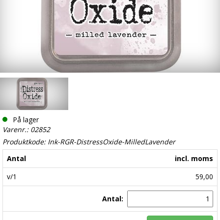
På lager
Varenr.: 02852
Produktkode: Ink-RGR-DistressOxide-MilledLavender
Antal
incl. moms
v/1
59,00
Antal: