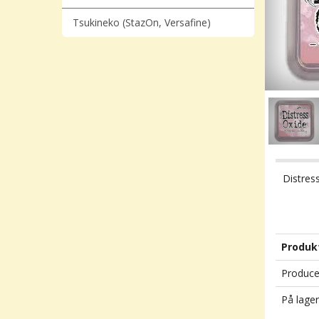
Tsukineko (StazOn, Versafine)
Distress
Produk
Produce
På lager