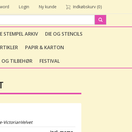
sword
Login
Ny kunde
Indkøbskurv
(0)
E STEMPEL ARKIV
DIE OG STENCILS
RTIKLER
PAPIR & KARTON
 OG TILBEHØR
FESTIVAL
T
-VictorianVelvet