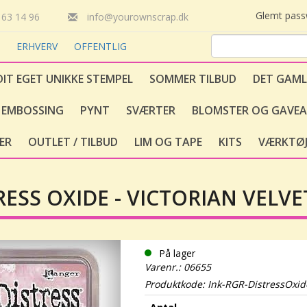
Glemt pas
63 14 96
info@yourownscrap.dk
T
ERHVERV
OFFENTLIG
DIT EGET UNIKKE STEMPEL
SOMMER TILBUD
DET GAML
EMBOSSING
PYNT
SVÆRTER
BLOMSTER OG GAVEA
ER
OUTLET / TILBUD
LIM OG TAPE
KITS
VÆRKTØJ
RESS OXIDE - VICTORIAN VELVE
På lager
Varenr.: 06655
Produktkode: Ink-RGR-DistressOxide