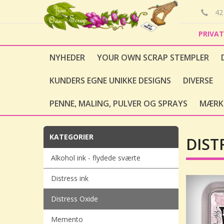
42 
PRIVA
NYHEDER
YOUR OWN SCRAP STEMPLER
KUNDERS EGNE UNIKKE DESIGNS
DIVERSE
PENNE, MALING, PULVER OG SPRAYS
MÆRK
KATEGORIER
DIST
Alkohol ink - flydede sværte
Distress ink
Distress Oxide
Memento