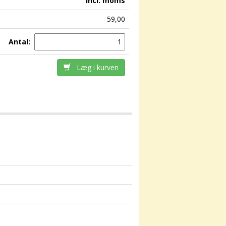
incl. moms
59,00
Antal:
Læg i kurven