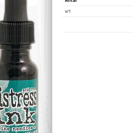
Antal
v/1