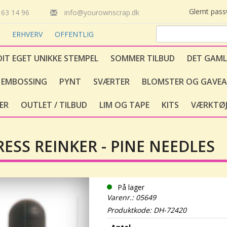
Glemt pas
63 14 96
info@yourownscrap.dk
T
ERHVERV
OFFENTLIG
DIT EGET UNIKKE STEMPEL
SOMMER TILBUD
DET GAML
EMBOSSING
PYNT
SVÆRTER
BLOMSTER OG GAVEA
ER
OUTLET / TILBUD
LIM OG TAPE
KITS
VÆRKTØJ
RESS REINKER - PINE NEEDLES
På lager
Varenr.: 05649
Produktkode: DH-72420