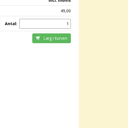
incl. moms
49,00
Antal:
Læg i kurven