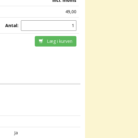
incl. moms
49,00
Antal:
Læg i kurven
Ja