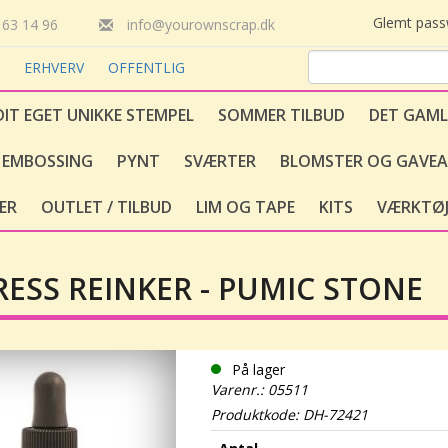
Glemt pas
63 14 96
info@yourownscrap.dk
T
ERHVERV
OFFENTLIG
DIT EGET UNIKKE STEMPEL
SOMMER TILBUD
DET GAML
EMBOSSING
PYNT
SVÆRTER
BLOMSTER OG GAVEA
ER
OUTLET / TILBUD
LIM OG TAPE
KITS
VÆRKTØJ
RESS REINKER - PUMIC STONE
På lager
Varenr.: 05511
Produktkode: DH-72421