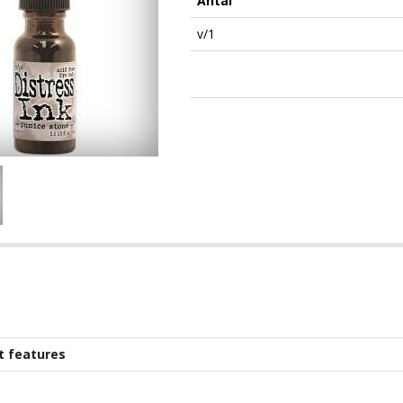
Antal
v/1
t features