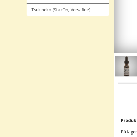
Tsukineko (StazOn, Versafine)
Produk
På lager