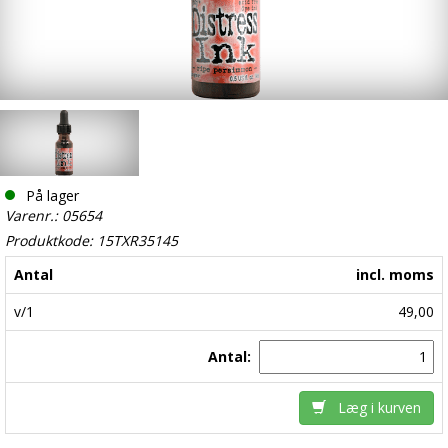
På lager
Varenr.: 05654
Produktkode: 15TXR35145
Antal
incl. moms
v/1
49,00
Antal:
Læg i kurven