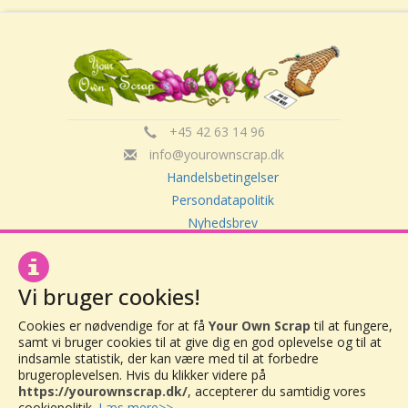
+45 42 63 14 96
info@yourownscrap.dk
Handelsbetingelser
Persondatapolitik
Nyhedsbrev
Om Your Own Scrap
Vi bruger cookies!
Your Own Scrap
Cookies er nødvendige for at få
Your Own Scrap
til at fungere,
CVR: 30416082
samt vi bruger cookies til at give dig en god oplevelse og til at
Vor Frue Hovedgade 20
indsamle statistik, der kan være med til at forbedre
4000 Roskilde
brugeroplevelsen. Hvis du klikker videre på
https://yourownscrap.dk/
, accepterer du samtidig vores
cookiepolitik.
Læs mere>>