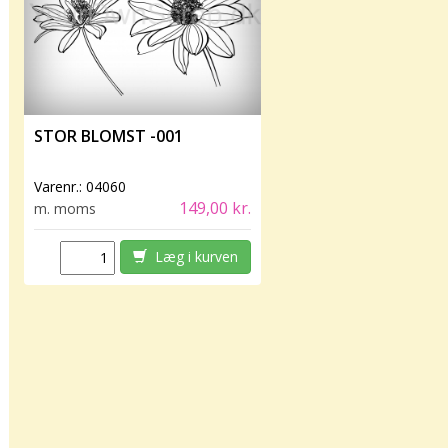
STOR BLOMST -001
Varenr.:
04060
149,00 kr.
m. moms
Læg i kurven