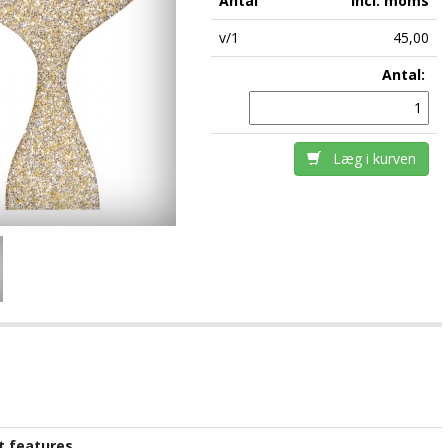
Antal
incl. moms
v/1
45,00
Antal:
Læg i kurven
t features