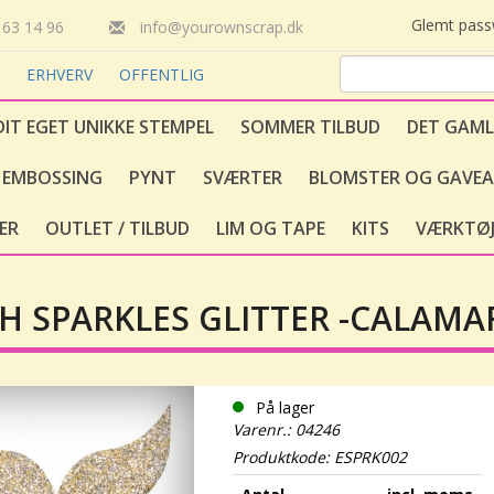
Glemt pas
63 14 96
info@yourownscrap.dk
T
ERHVERV
OFFENTLIG
DIT EGET UNIKKE STEMPEL
SOMMER TILBUD
DET GAML
EMBOSSING
PYNT
SVÆRTER
BLOMSTER OG GAVEA
ER
OUTLET / TILBUD
LIM OG TAPE
KITS
VÆRKTØJ
H SPARKLES GLITTER -CALAMAR
På lager
Varenr.: 04246
Produktkode: ESPRK002