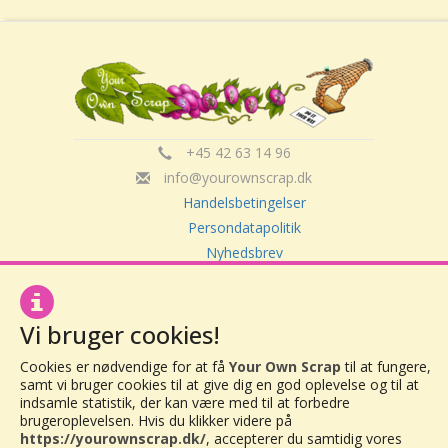
+45 42 63 14 96
info@yourownscrap.dk
Handelsbetingelser
Persondatapolitik
Nyhedsbrev
Om Your Own Scrap
Vi bruger cookies!
Your Own Scrap
Cookies er nødvendige for at få
Your Own Scrap
til at fungere,
CVR: 30416082
samt vi bruger cookies til at give dig en god oplevelse og til at
Vor Frue Hovedgade 20
indsamle statistik, der kan være med til at forbedre
4000 Roskilde
brugeroplevelsen. Hvis du klikker videre på
https://yourownscrap.dk/
, accepterer du samtidig vores