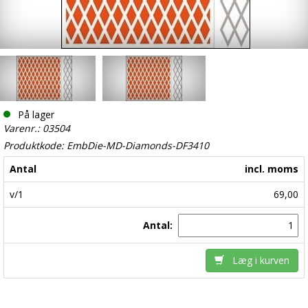
På lager
Varenr.: 03504
Produktkode: EmbDie-MD-Diamonds-DF3410
Antal
incl. moms
v/1
69,00
Antal:
Læg i kurven