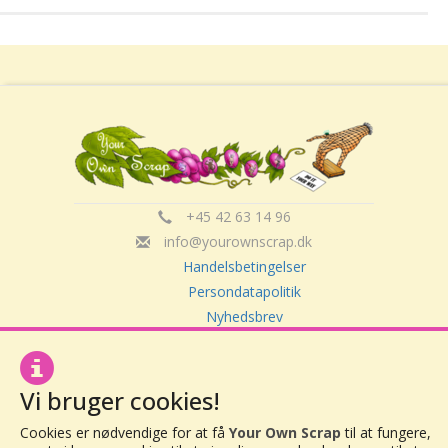
+45 42 63 14 96
info@yourownscrap.dk
Handelsbetingelser
Persondatapolitik
Nyhedsbrev
Om Your Own Scrap
Vi bruger cookies!
Your Own Scrap
Cookies er nødvendige for at få
Your Own Scrap
til at fungere,
CVR: 30416082