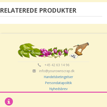
RELATEREDE PRODUKTER
+45 42 63 14 96
info@yourownscrap.dk
Handelsbetingelser
Persondatapolitik
Nyhedsbrev
Om Your Own Scrap