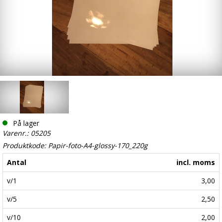
På lager
Varenr.: 05205
Produktkode: Papir-foto-A4-glossy-170_220g
Antal
incl. moms
v/1
3,00
v/5
2,50
v/10
2,00