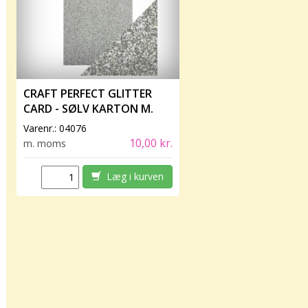
CRAFT PERFECT GLITTER
CARD - SØLV KARTON M.
GLIMMER 250G - SILVER
Varenr.:
04076
SCREEN - 9941E
10,00 kr.
m. moms
Læg i kurven