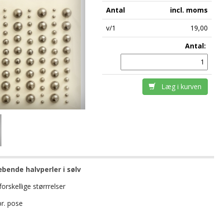
Antal
incl. moms
v/1
19,00
Antal:
Læg i kurven
bende halvperler i sølv
 forskellige størrrelser
pr. pose