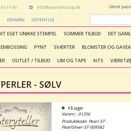
Glemt pas
63 14 96
info@yourownscrap.dk
T
ERHVERV
OFFENTLIG
DIT EGET UNIKKE STEMPEL
SOMMER TILBUD
DET GAML
EMBOSSING
PYNT
SVÆRTER
BLOMSTER OG GAVEA
ER
OUTLET / TILBUD
LIM OG TAPE
KITS
VÆRKTØJ
PERLER - SØLV
På lager
Varenr.: 01256
Produktkode: Pearl-ST-
PearlSilver-ST-009582