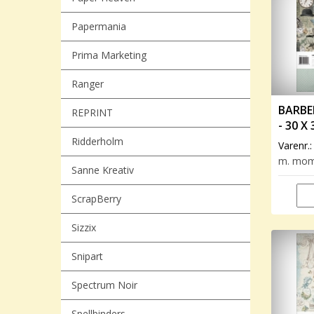
Papermania
Prima Marketing
Ranger
BARBE
REPRINT
- 30 X
Ridderholm
Varenr.
m. mo
Sanne Kreativ
ScrapBerry
Sizzix
Snipart
Spectrum Noir
Spellbinders