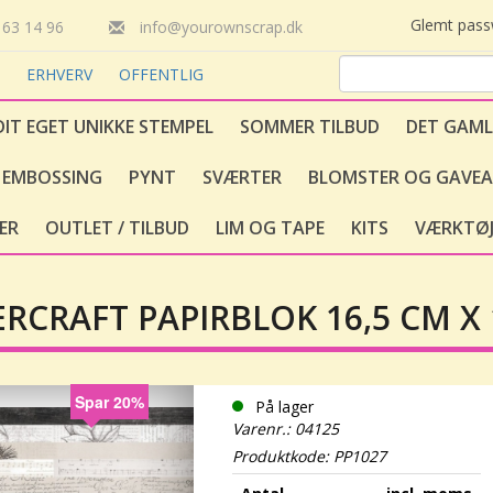
Glemt pas
63 14 96
info@yourownscrap.dk
T
ERHVERV
OFFENTLIG
DIT EGET UNIKKE STEMPEL
SOMMER TILBUD
DET GAML
EMBOSSING
PYNT
SVÆRTER
BLOMSTER OG GAVEA
ER
OUTLET / TILBUD
LIM OG TAPE
KITS
VÆRKTØJ
ERCRAFT PAPIRBLOK 16,5 CM X 
Spar 20%
På lager
Varenr.: 04125
Produktkode: PP1027