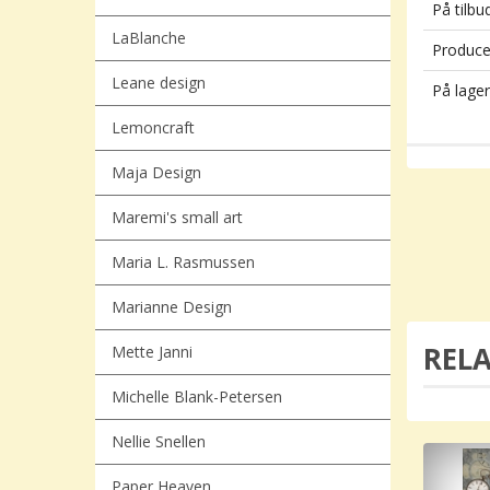
På tilbu
LaBlanche
Produce
Leane design
På lager
Lemoncraft
Maja Design
Maremi's small art
Maria L. Rasmussen
Marianne Design
REL
Mette Janni
Michelle Blank-Petersen
Nellie Snellen
Paper Heaven