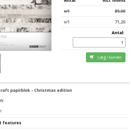
Antal
incl. moms
v/1
89,00
v/1
71,20
Antal:
Læg i kurven
raft papirblok - Christmas edition
rk
m
t features