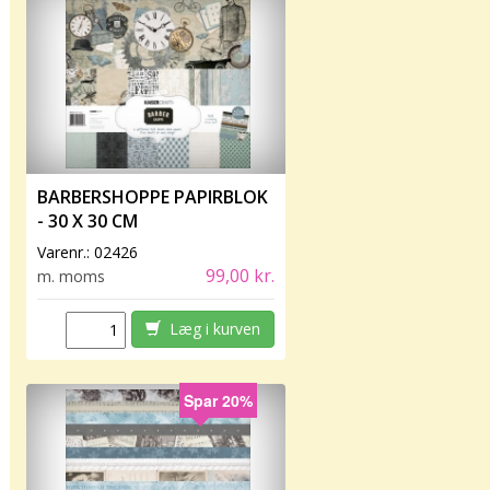
BARBERSHOPPE PAPIRBLOK
- 30 X 30 CM
Varenr.:
02426
99,00 kr.
m. moms
Læg i kurven
Spar 20%