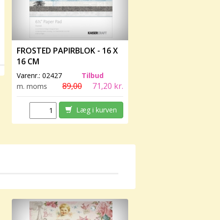
FROSTED PAPIRBLOK - 16 X
16 CM
Varenr.:
02427
Tilbud
89,00
71,20 kr.
m. moms
Læg i kurven