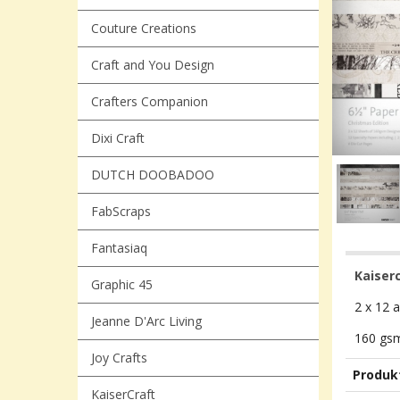
Couture Creations
Craft and You Design
Crafters Companion
Dixi Craft
DUTCH DOOBADOO
FabScraps
Fantasiaq
Kaiserc
Graphic 45
2 x 12 a
Jeanne D'Arc Living
160 gs
Joy Crafts
Produk
KaiserCraft