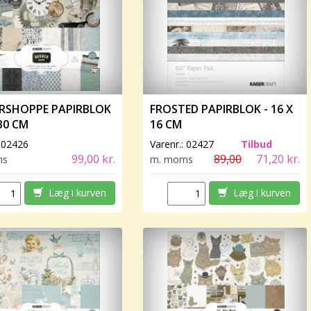
RSHOPPE PAPIRBLOK
FROSTED PAPIRBLOK - 16 X
 30 CM
16 CM
:
02426
Varenr.:
02427
Tilbud
99,00 kr.
89,00
71,20 kr.
ms
m. moms
Læg i kurven
Læg i kurven