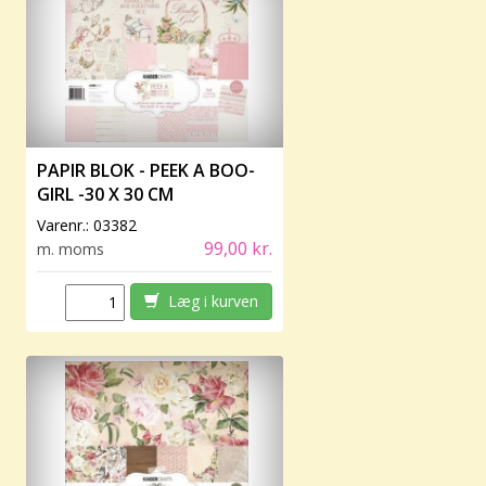
PAPIR BLOK - PEEK A BOO-
GIRL -30 X 30 CM
Varenr.:
03382
99,00 kr.
m. moms
Læg i kurven