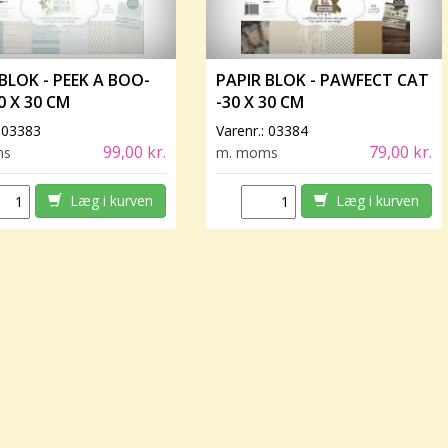
BLOK - PEEK A BOO-
PAPIR BLOK - PAWFECT CAT
0 X 30 CM
-30 X 30 CM
:
03383
Varenr.:
03384
99,00 kr.
79,00 kr.
ms
m. moms
Læg i kurven
Læg i kurven