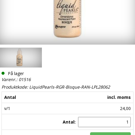
På lager
Varenr.: 01516
Produktkode: LiquidPearls-RGR-Bisque-RAN-LPL28062
Antal
incl. moms
v/1
24,00
Antal: