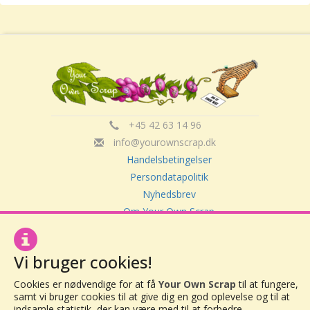
+45 42 63 14 96
info@yourownscrap.dk
Handelsbetingelser
Persondatapolitik
Nyhedsbrev
Om Your Own Scrap
Vi bruger cookies!
Your Own Scrap
CVR: 30416082
Cookies er nødvendige for at få
Your Own Scrap
til at fungere,
Vor Frue Hovedgade 20
samt vi bruger cookies til at give dig en god oplevelse og til at
4000 Roskilde
indsamle statistik, der kan være med til at forbedre