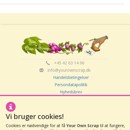
+45 42 63 14 96
info@yourownscrap.dk
Handelsbetingelser
Persondatapolitik
Nyhedsbrev
Om Your Own Scrap
Vi bruger cookies!
Your Own Scrap
Cookies er nødvendige for at få
Your Own Scrap
til at fungere,
CVR: 30416082