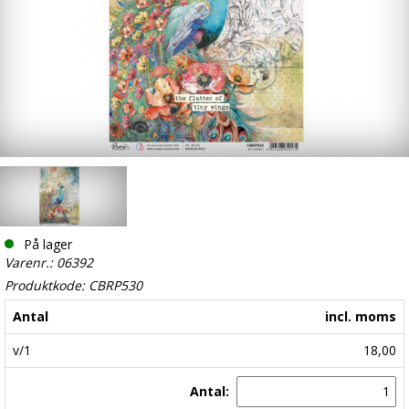
På lager
Varenr.: 06392
Produktkode: CBRP530
Antal
incl. moms
v/1
18,00
Antal: