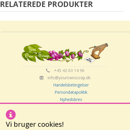
RELATEREDE PRODUKTER
+45 42 63 14 96
info@yourownscrap.dk
Handelsbetingelser
Persondatapolitik
Nyhedsbrev
Om Your Own Scrap
Vi bruger cookies!
Your Own Scrap