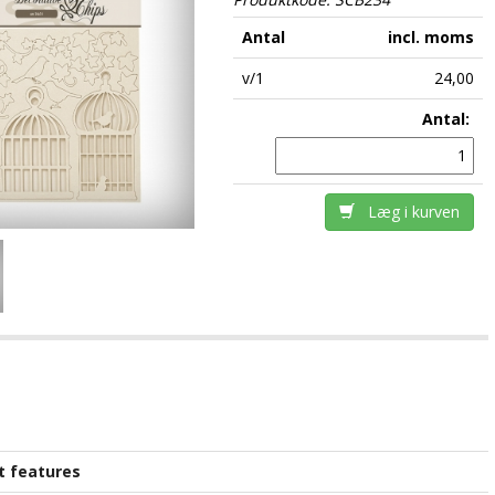
Antal
incl. moms
v/1
24,00
Antal:
Læg i kurven
t features