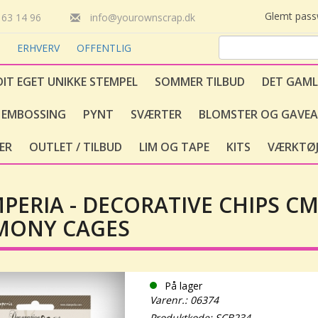
Glemt pas
63 14 96
info@yourownscrap.dk
T
ERHVERV
OFFENTLIG
DIT EGET UNIKKE STEMPEL
SOMMER TILBUD
DET GAML
EMBOSSING
PYNT
SVÆRTER
BLOMSTER OG GAVEA
ER
OUTLET / TILBUD
LIM OG TAPE
KITS
VÆRKTØJ
PERIA - DECORATIVE CHIPS CM
MONY CAGES
På lager
Varenr.: 06374
Produktkode: SCB234