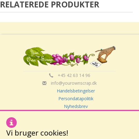
RELATEREDE PRODUKTER
+45 42 63 14 96
info@yourownscrap.dk
Handelsbetingelser
Persondatapolitik
Nyhedsbrev
Om Your Own Scrap
Vi bruger cookies!
Your Own Scrap