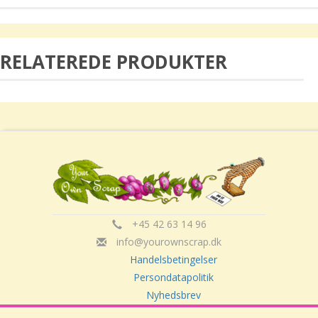
RELATEREDE PRODUKTER
+45 42 63 14 96
info@yourownscrap.dk
Handelsbetingelser
Persondatapolitik
Nyhedsbrev
Om Your Own Scrap