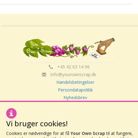
+45 42 63 14 96
info@yourownscrap.dk
Handelsbetingelser
Persondatapolitik
Nyhedsbrev
Om Your Own Scrap
Vi bruger cookies!
Your Own Scrap
Cookies er nødvendige for at få
Your Own Scrap
til at fungere,
CVR: 30416082