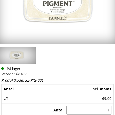
På lager
Varenr.: 06102
Produktkode: SZ-PIG-001
Antal
incl. moms
v/1
69,00
Antal: