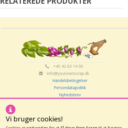
RELATEREDE PRODUKTER
+45 42 63 14 96
info@yourownscrap.dk
Handelsbetingelser
Persondatapolitik
Nyhedsbrev
Om Your Own Scrap
Vi bruger cookies!
Your Own Scrap
Cookies er nødvendige for at få
Your Own Scrap
til at fungere,