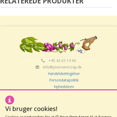
RELATEREDE PRODUKTER
+45 42 63 14 96
info@yourownscrap.dk
Handelsbetingelser
Persondatapolitik
Nyhedsbrev
Om Your Own Scrap
Vi bruger cookies!
Your Own Scrap
Cookies er nødvendige for at få
Your Own Scrap
til at fungere,