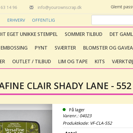
Glemt pas
63 14 96
info@yourownscrap.dk
T
ERHVERV
OFFENTLIG
DIT EGET UNIKKE STEMPEL
SOMMER TILBUD
DET GAML
EMBOSSING
PYNT
SVÆRTER
BLOMSTER OG GAVEA
ER
OUTLET / TILBUD
LIM OG TAPE
KITS
VÆRKTØJ
AFINE CLAIR SHADY LANE - 552
På lager
Varenr.: 04023
Produktkode: VF-CLA-552