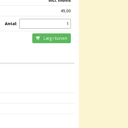
incl. moms
49,00
Antal:
Læg i kurven