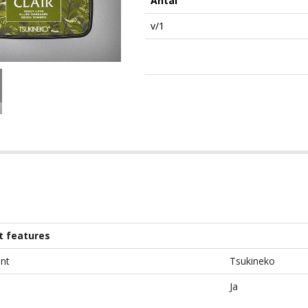
Antal
v/1
t features
nt
Tsukineko
Ja