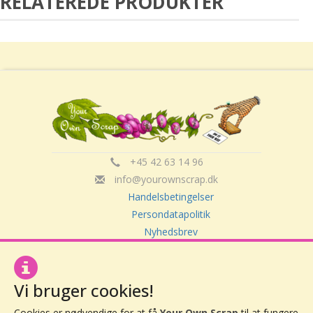
RELATEREDE PRODUKTER
+45 42 63 14 96
info@yourownscrap.dk
Handelsbetingelser
Persondatapolitik
Nyhedsbrev
Om Your Own Scrap
Vi bruger cookies!
Your Own Scrap
Cookies er nødvendige for at få
Your Own Scrap
til at fungere,